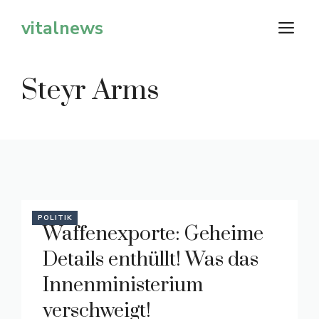
Zum
vitalnews
M
Inhalt
springen
Steyr Arms
POLITIK
Waffenexporte: Geheime
Details enthüllt! Was das
Innenministerium
verschweigt!