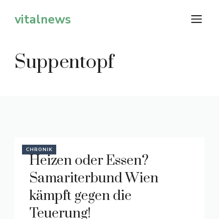
Zum
vitalnews
M
Inhalt
springen
Suppentopf
CHRONIK
Heizen oder Essen?
Samariterbund Wien
kämpft gegen die
Teuerung!