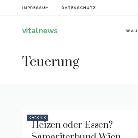
Zum
IMPRESSUM
DATENSCHUTZ
Inhalt
springen
vitalnews
BEAU
Teuerung
CHRONIK
Heizen oder Essen?
Samariterbund Wien