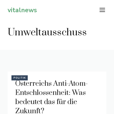
Zum
vitalnews
M
Inhalt
springen
Umweltausschuss
POLITIK
Österreichs Anti-Atom-
Entschlossenheit: Was
bedeutet das für die
Zukunft?