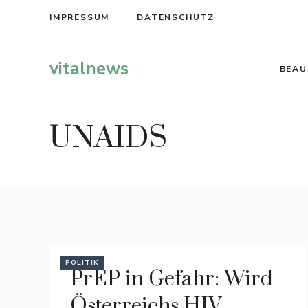
Zum
IMPRESSUM
DATENSCHUTZ
Inhalt
springen
vitalnews
BEAU
UNAIDS
POLITIK
PrEP in Gefahr: Wird
Österreichs HIV-