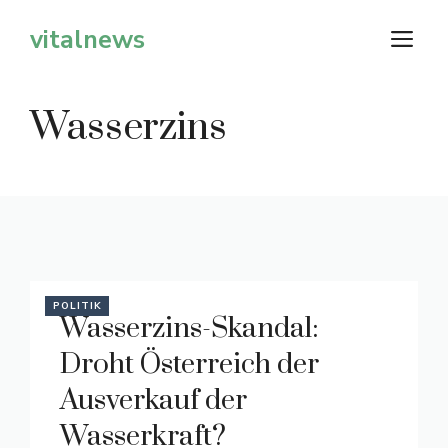
Zum
vitalnews
M
Inhalt
springen
Wasserzins
POLITIK
Wasserzins-Skandal:
Droht Österreich der
Ausverkauf der
Wasserkraft?