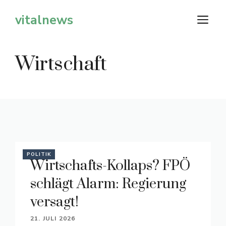
Zum
vitalnews
M
Inhalt
springen
Wirtschaft
POLITIK
Wirtschafts-Kollaps? FPÖ
schlägt Alarm: Regierung
versagt!
21. JULI 2026