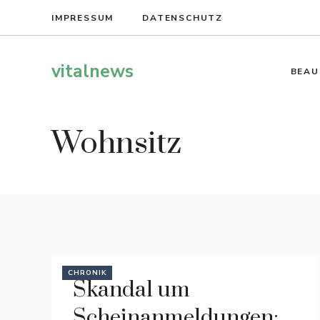
Zum
IMPRESSUM
DATENSCHUTZ
Inhalt
springen
vitalnews
BEAU
Wohnsitz
CHRONIK
Skandal um
Scheinanmeldungen: