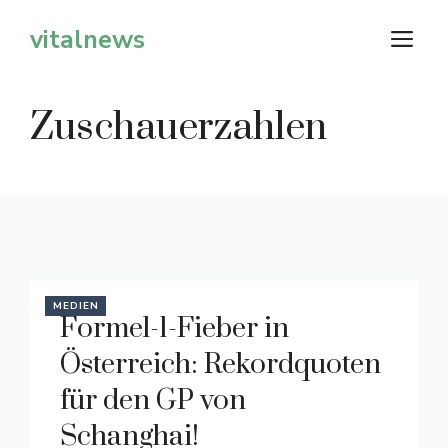
Zum
vitalnews
M
Inhalt
springen
Zuschauerzahlen
MEDIEN
Formel-1-Fieber in
Österreich: Rekordquoten
für den GP von
Schanghai!