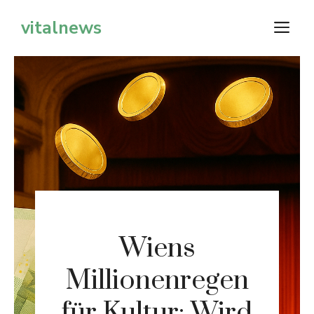
Zum
vitalnews
M
Inhalt
springen
Wiens
Millionenregen
für Kultur: Wird