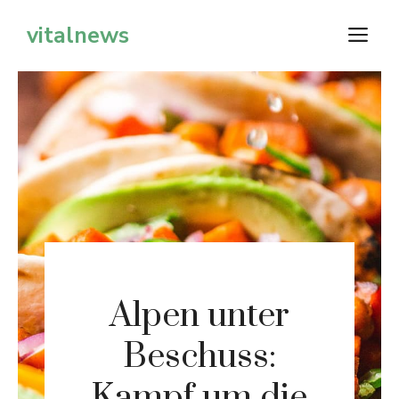
Zum
vitalnews
M
Inhalt
springen
Alpen unter
Beschuss:
Kampf um die