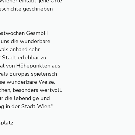
iener einlädt, jene Orte
eschichte geschrieben
 Festwochen GesmbH
t uns die wunderbare
vals anhand sehr
r Stadt erlebbar zu
rial von Höhepunkten aus
als Europas spielerisch
iese wunderbare Weise,
chen, besonders wertvoll.
r die lebendige und
g in der Stadt Wien.“
nplatz