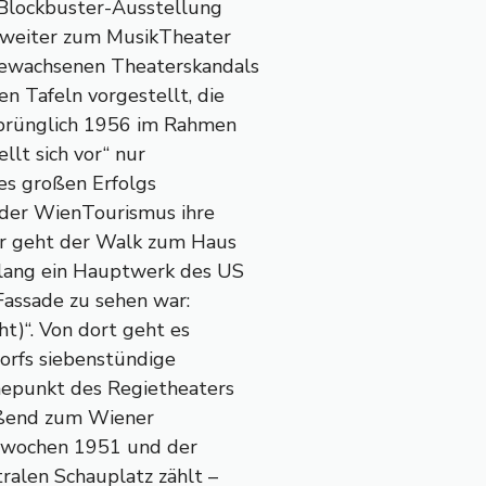
 Blockbuster-Ausstellung
k weiter zum MusikTheater
gewachsenen Theaterskandals
n Tafeln vorgestellt, die
sprünglich 1956 im Rahmen
llt sich vor“ nur
es großen Erfolgs
 der WienTourismus ihre
er geht der Walk zum Haus
 lang ein Hauptwerk des US
Fassade zu sehen war:
t)“. Von dort geht es
orfs siebenstündige
hepunkt des Regietheaters
ießend zum Wiener
stwochen 1951 und der
tralen Schauplatz zählt –