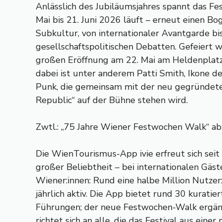
Anlässlich des Jubiläumsjahres spannt das Fes
Mai bis 21. Juni 2026 läuft – erneut einen Bo
Subkultur, von internationaler Avantgarde bi
gesellschaftspolitischen Debatten. Gefeiert w
großen Eröffnung am 22. Mai am Heldenplatz –
dabei ist unter anderem Patti Smith, Ikone d
Punk, die gemeinsam mit der neu gegründet
Republic“ auf der Bühne stehen wird.
Zwtl.: „75 Jahre Wiener Festwochen Walk“ ab s
Die WienTourismus-App ivie erfreut sich seit
großer Beliebtheit – bei internationalen Gäs
Wiener:innen: Rund eine halbe Million Nutzer:
jährlich aktiv. Die App bietet rund 30 kurati
Führungen; der neue Festwochen-Walk ergän
richtet sich an alle, die das Festival aus eine