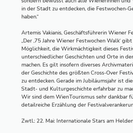
sondern bewusst auch alle Wienerinnen und W
in der Stadt zu entdecken, die Festwochen-G
haben.“
Artemis Vakianis, Geschäftsführerin Wiener
„Der ‚75 Jahre Wiener Festwochen Walk‘ gib
Möglichkeit, die Wirkmächtigkeit dieses Festi
unterschiedlicher Geschichten und Orte in de
machen. Es gilt insofern diverses Archivmate
der Geschichte des größten Cross-Over Festiv
zu entdecken. Gerade im Jubiläumsjahr ist d
Stadt- und Kulturgeschichte erfahrbar zu ma
Wir sind dem WienTourismus sehr dankbar fü
detailreiche Erzählung der Festivalverankerun
Zwtl.: 22. Mai: Internationale Stars am Helde