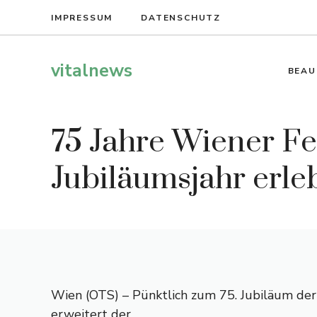
Zum
IMPRESSUM
DATENSCHUTZ
Inhalt
springen
vitalnews
BEAU
75 Jahre Wiener F
Jubiläumsjahr erle
Wien (OTS) – Pünktlich zum 75. Jubiläum de
erweitert der