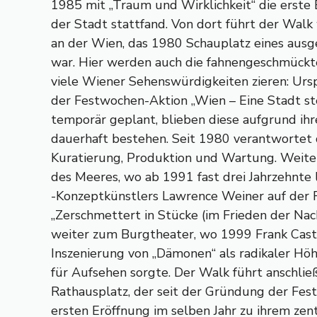
1985 mit „Traum und Wirklichkeit“ die erste
der Stadt stattfand. Von dort führt der Wal
an der Wien, das 1980 Schauplatz eines aus
war. Hier werden auch die fahnengeschmückte
viele Wiener Sehenswürdigkeiten zieren: Ur
der Festwochen-Aktion „Wien – Eine Stadt ste
temporär geplant, blieben diese aufgrund ihr
dauerhaft bestehen. Seit 1980 verantwortet
Kuratierung, Produktion und Wartung. Weit
des Meeres, wo ab 1991 fast drei Jahrzehnte
-Konzeptkünstlers Lawrence Weiner auf der 
„Zerschmettert in Stücke (im Frieden der Nach
weiter zum Burgtheater, wo 1999 Frank Cast
Inszenierung von „Dämonen“ als radikaler Hö
für Aufsehen sorgte. Der Walk führt anschl
Rathausplatz, der seit der Gründung der Fe
ersten Eröffnung im selben Jahr zu ihrem zen