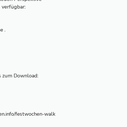
 verfügbar:
e .
os zum Download:
n.info/festwochen-walk