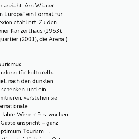
en anzieht. Am Wiener
an Europa“ ein Format für
exion etabliert. Zu den
ner Konzerthaus (1953),
artier (2001), die Arena (
ourismus
ündung für kulturelle
iel, nach den dunklen
 schenken‘ und ein
itiieren, verstehen sie
ternationale
75 Jahre Wiener Festwochen
 Gäste anspricht – ganz
Optimum Tourism‘ –,