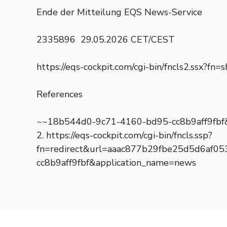
Ende der Mitteilung EQS News-Service
2335896 29.05.2026 CET/CEST
https://eqs-cockpit.com/cgi-bin/fncls2.ssx?
References
~~18b544d0-9c71-4160-bd95-cc8b9aff9fbf
2. https://eqs-cockpit.com/cgi-bin/fncls.ssp?
fn=redirect&url=aaac877b29fbe25d5d6af05
cc8b9aff9fbf&application_name=news