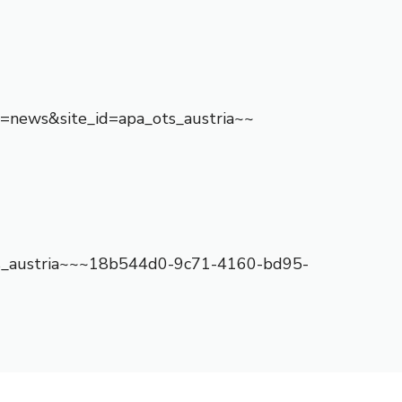
me=news&site_id=apa_ots_austria~~
s_austria~~~18b544d0-9c71-4160-bd95-