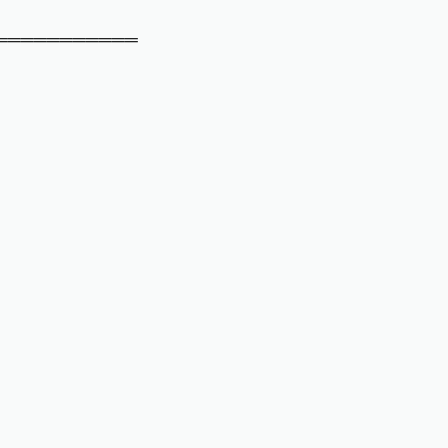
═══════════