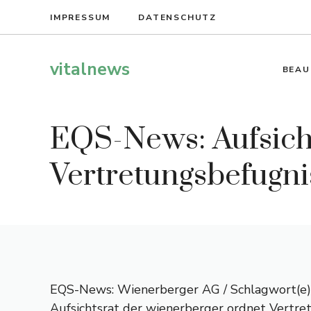
Zum
IMPRESSUM
DATENSCHUTZ
Inhalt
springen
vitalnews
BEAU
EQS-News: Aufsicht
Vertretungsbefugni
EQS-News: Wienerberger AG / Schlagwort(e):
Aufsichtsrat der wienerberger ordnet Vertre