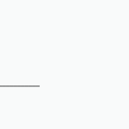
═══════════