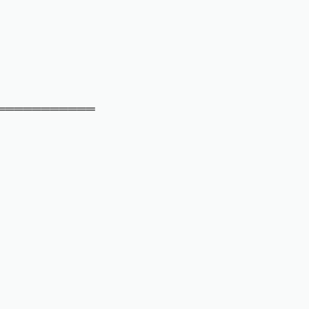
═══════════