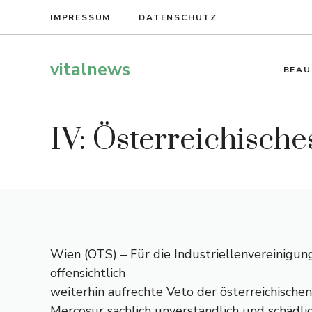
Zum
IMPRESSUM
DATENSCHUTZ
Inhalt
springen
vitalnews
BEAU
IV: Österreichisch
Wien (OTS) – Für die Industriellenvereinigung 
offensichtlich
weiterhin aufrechte Veto der österreichisch
Mercosur sachlich unverständlich und schädlic