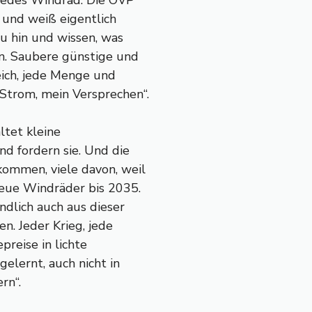
t jedes Windrad. Die ÖVP
 und weiß eigentlich
au hin und wissen, was
en. Saubere günstige und
reich, jede Menge und
 Strom, mein Versprechen“.
ltet kleine
d fordern sie. Und die
ommen, viele davon, weil
neue Windräder bis 2035.
ndlich auch aus dieser
. Jeder Krieg, jede
preise in lichte
elernt, auch nicht in
rn“.