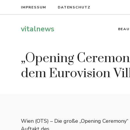
Zum
IMPRESSUM
DATENSCHUTZ
Inhalt
springen
vitalnews
BEAU
„Opening Ceremony
dem Eurovision Vil
Wien (OTS) – Die große „Opening Ceremony“ i
Auftakt des