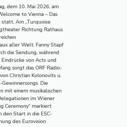
tag, dem 10. Mai 2026, am
„Welcome to Vienna – Das
 statt. Am „Turquoise
rgtheater Richtung Rathaus
reichen
us aller Welt. Fanny Stapf
rch die Sendung, während
 Eindrücke von Acts und
pfang sorgt das ORF Radio-
on Christian Kolonovits u.
C-Gewinnersongs. Die
n mit einem musikalischen
 Delegationen im Wiener
ing Ceremony“ markiert
n den Start in die ESC-
fnung des Eurovision