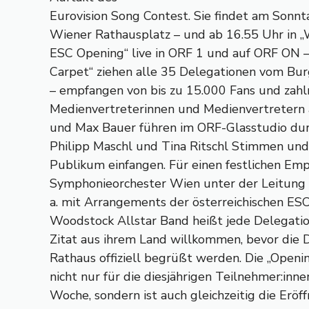
Eurovision Song Contest. Sie findet am Sonn
Wiener Rathausplatz – und ab 16.55 Uhr in 
ESC Opening“ live in ORF 1 und auf ORF ON –
Carpet“ ziehen alle 35 Delegationen vom Bu
– empfangen von bis zu 15.000 Fans und zahl
Medienvertreterinnen und Medienvertretern a
und Max Bauer führen im ORF-Glasstudio du
Philipp Maschl und Tina Ritschl Stimmen und
Publikum einfangen. Für einen festlichen Em
Symphonieorchester Wien unter der Leitung v
a. mit Arrangements der österreichischen ES
Woodstock Allstar Band heißt jede Delegatio
Zitat aus ihrem Land willkommen, bevor die
Rathaus offiziell begrüßt werden. Die „Open
nicht nur für die diesjährigen Teilnehmer:inne
Woche, sondern ist auch gleichzeitig die Eröf