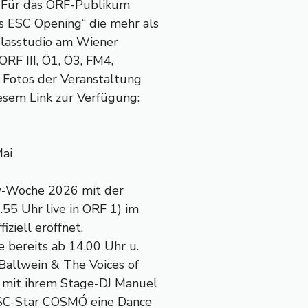
. Für das ORF-Publikum
s ESC Opening“ die mehr als
lasstudio am Wiener
ORF III, Ö1, Ö3, FM4,
 Fotos der Veranstaltung
esem Link zur Verfügung:
Mai
w-Woche 2026 mit der
.55 Uhr live in ORF 1) im
ziell eröffnet.
e bereits ab 14.00 Uhr u.
Ballwein & The Voices of
f mit ihrem Stage-DJ Manuel
ESC-Star COSMÓ eine Dance