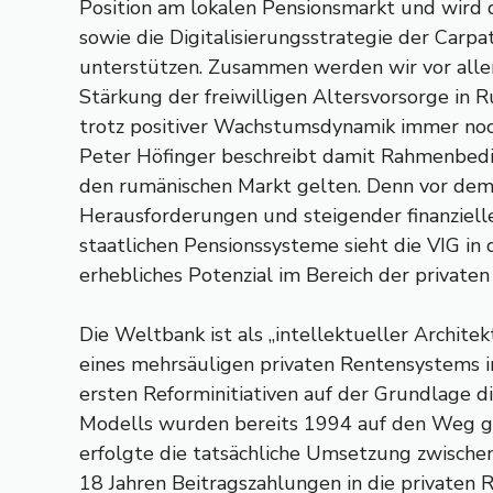
Position am lokalen Pensionsmarkt und wird
sowie die Digitalisierungsstrategie der Carpat
unterstützen. Zusammen werden wir vor allem
Stärkung der freiwilligen Altersvorsorge in R
trotz positiver Wachstumsdynamik immer noch 
Peter Höfinger beschreibt damit Rahmenbedin
den rumänischen Markt gelten. Denn vor dem
Herausforderungen und steigender finanziell
staatlichen Pensionssysteme sieht die VIG i
erhebliches Potenzial im Bereich der privaten
Die Weltbank ist als „intellektueller Archite
eines mehrsäuligen privaten Rentensystems i
ersten Reforminitiativen auf der Grundlage d
Modells wurden bereits 1994 auf den Weg g
erfolgte die tatsächliche Umsetzung zwisch
18 Jahren Beitragszahlungen in die privaten