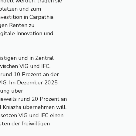
ndelt werden, tragen sie
splätzen und zum
estition in Carpathia
igen Renten zu
gitale Innovation und
ristigen und in Zentral
ischen VIG und IFC.
t rund 10 Prozent an der
 VIG. Im Dezember 2025
rung über
jeweils rund 20 Prozent an
d Kniazha übernehmen will.
setzen VIG und IFC einen
en der freiwilligen