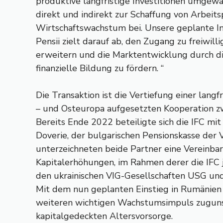
produktive langfristige Investitionen umgewa
direkt und indirekt zur Schaffung von Arbeit
Wirtschaftswachstum bei. Unsere geplante Inv
Pensii zielt darauf ab, den Zugang zu freiwill
erweitern und die Marktentwicklung durch di
finanzielle Bildung zu fördern. “
Die Transaktion ist die Vertiefung einer langf
– und Osteuropa aufgesetzten Kooperation zw
Bereits Ende 2022 beteiligte sich die IFC mi
Doverie, der bulgarischen Pensionskasse der
unterzeichneten beide Partner eine Vereinba
Kapitalerhöhungen, im Rahmen derer die IFC 
den ukrainischen VIG-Gesellschaften USG un
Mit dem nun geplanten Einstieg in Rumänien 
weiteren wichtigen Wachstumsimpuls zugunst
kapitalgedeckten Altersvorsorge.