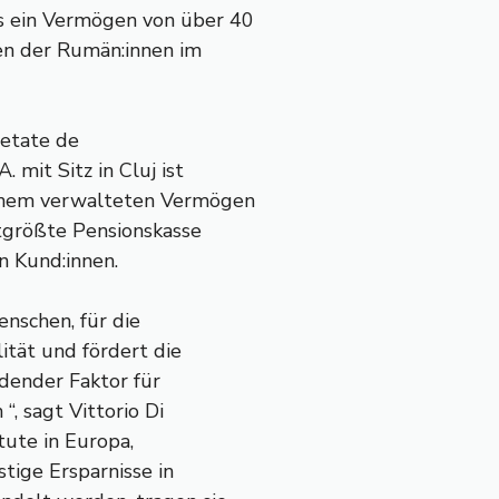
ds ein Vermögen von über 40
men der Rumän:innen im
ietate de
. mit Sitz in Cluj ist
einem verwalteten Vermögen
ertgrößte Pensionskasse
n Kund:innen.
enschen, für die
lität und fördert die
dender Faktor für
, sagt Vittorio Di
tute in Europa,
stige Ersparnisse in