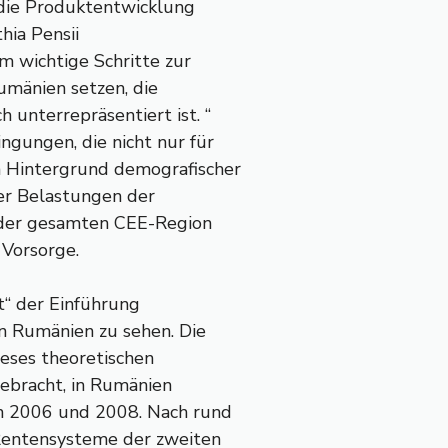
 die Produktentwicklung
hia Pensii
 wichtige Schritte zur
umänien setzen, die
unterrepräsentiert ist. “
gungen, die nicht nur für
 Hintergrund demografischer
er Belastungen der
n der gesamten CEE-Region
 Vorsorge.
kt“ der Einführung
n Rumänien zu sehen. Die
ieses theoretischen
ebracht, in Rumänien
en 2006 und 2008. Nach rund
 Rentensysteme der zweiten