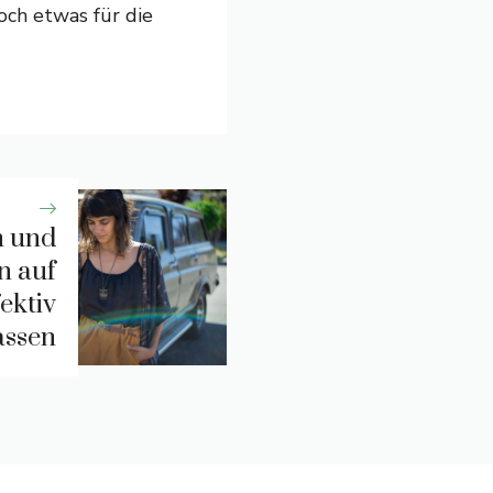
och etwas für die
n und
n auf
ektiv
assen