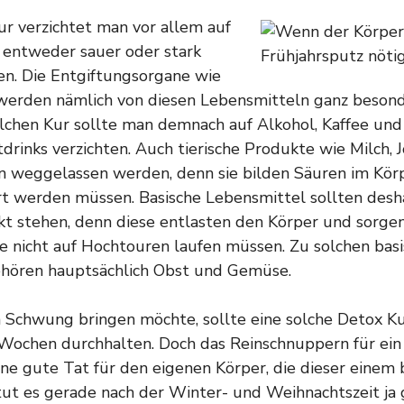
ur verzichtet man vor allem auf
 entweder sauer oder stark
en. Die Entgiftungsorgane wie
werden nämlich von diesen Lebensmitteln ganz besond
lchen Kur sollte man demnach auf Alkohol,
Kaffee
und
drinks verzichten. Auch tierische Produkte wie Milch, J
n weggelassen werden, denn sie bilden Säuren im Körp
rt werden müssen. Basische Lebensmittel sollten desh
t stehen, denn diese entlasten den Körper und sorgen 
e nicht auf Hochtouren laufen müssen. Zu solchen bas
hören hauptsächlich Obst und Gemüse.
in Schwung bringen möchte, sollte eine solche Detox Ku
Wochen durchhalten. Doch das Reinschnuppern für ein 
ine gute Tat für den eigenen Körper, die dieser eine
ut es gerade nach der Winter- und Weihnachtszeit ja 