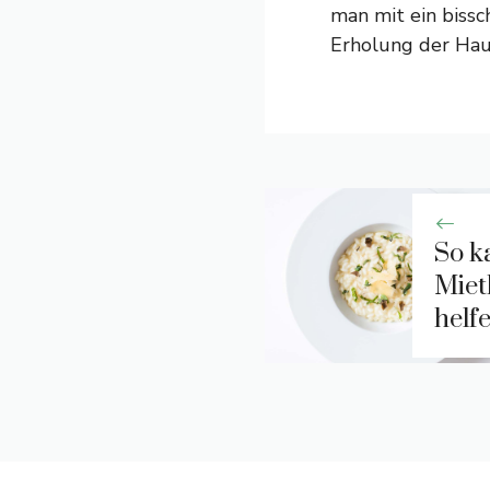
man mit ein biss
Erholung der Hau
So k
Miet
helf