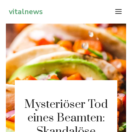
Zum
vitalnews
M
Inhalt
springen
Mysteriöser Tod
eines Beamten:
Skandalöse