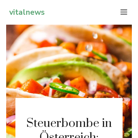
Zum
vitalnews
M
Inhalt
springen
Steuerbombe in
Österreich: