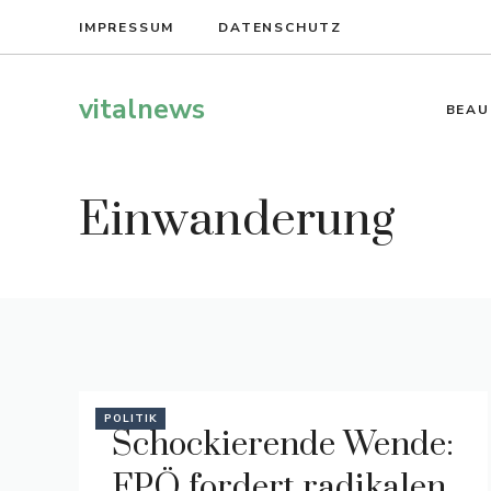
Zum
IMPRESSUM
DATENSCHUTZ
Inhalt
springen
vitalnews
BEAU
Einwanderung
POLITIK
Schockierende Wende:
FPÖ fordert radikalen