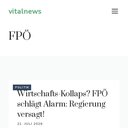
Zum
vitalnews
M
Inhalt
springen
FPÖ
POLITIK
Wirtschafts-Kollaps? FPÖ
schlägt Alarm: Regierung
versagt!
21. JULI 2026