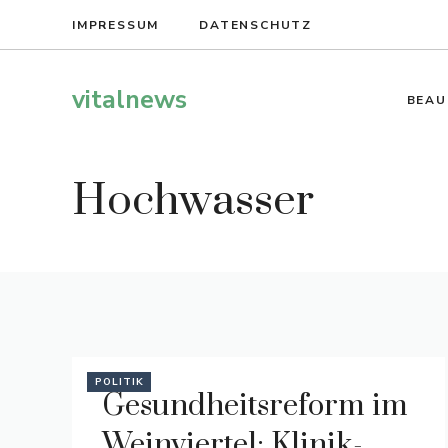
Zum
IMPRESSUM
DATENSCHUTZ
Inhalt
springen
vitalnews
BEAU
Hochwasser
POLITIK
Gesundheitsreform im
Weinviertel: Klinik-