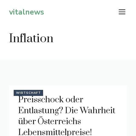
Zum
vitalnews
M
Inhalt
springen
Inflation
WIRTSCHAFT
Preisschock oder
Entlastung? Die Wahrheit
über Österreichs
Lebensmittelpreise!