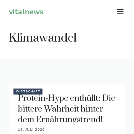
Zum
vitalnews
M
Inhalt
springen
Klimawandel
WIRTSCHAFT
Protein-Hype enthüllt: Die
bittere Wahrheit hinter
dem Ernährungstrend!
15. JULI 2026