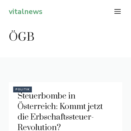
Zum
vitalnews
M
Inhalt
springen
ÖGB
POLITIK
Steuerbombe in
Österreich: Kommt jetzt
die Erbschaftssteuer-
Revolution?