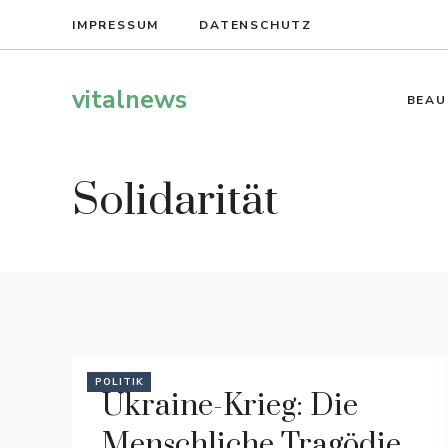
Zum
IMPRESSUM
DATENSCHUTZ
Inhalt
springen
vitalnews
BEAU
Solidarität
POLITIK
Ukraine-Krieg: Die
Menschliche Tragödie,