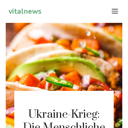
Zum
vitalnews
M
Inhalt
springen
Ukraine-Krieg:
Die Menschliche