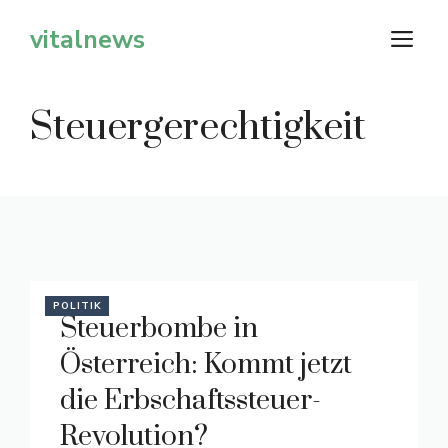
Zum
vitalnews
M
Inhalt
springen
Steuergerechtigkeit
POLITIK
Steuerbombe in
Österreich: Kommt jetzt
die Erbschaftssteuer-
Revolution?