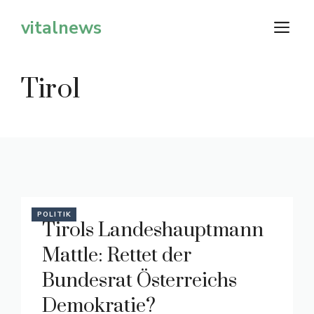
Zum
vitalnews
M
Inhalt
springen
Tirol
POLITIK
Tirols Landeshauptmann
Mattle: Rettet der
Bundesrat Österreichs
Demokratie?