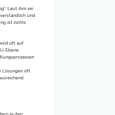
g“. Laut ihm sei
verständlich und
ng ist nichts
wird oft auf
 EU-Ebene
ndlungsprozessen
e Lösungen oft
 ausreichend
dern in den