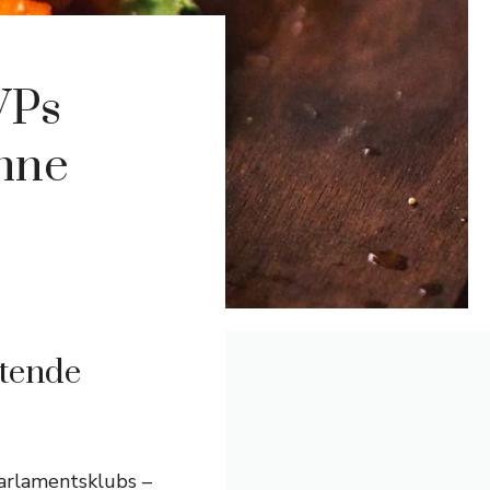
VPs
hne
htende
Parlamentsklubs –