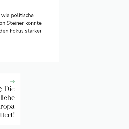
 wie politische
von Steiner könnte
 den Fokus stärker
: Die
liche
uropa
tert!