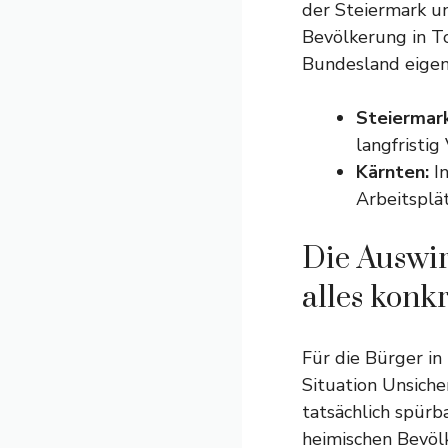
der Steiermark un
Bevölkerung in To
Bundesland eigene
Steiermark
langfristig
Kärnten:
In
Arbeitsplä
Die Auswir
alles konk
Für die Bürger in
Situation Unsiche
tatsächlich spürb
heimischen Bevöl