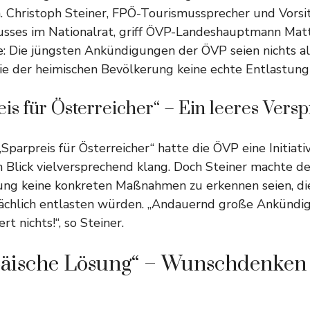
. Christoph Steiner, FPÖ-Tourismussprecher und Vorsi
sses im Nationalrat, griff ÖVP-Landeshauptmann Mattl
e: Die jüngsten Ankündigungen der ÖVP seien nichts al
ie der heimischen Bevölkerung keine echte Entlastung
is für Österreicher“ – Ein leeres Vers
Sparpreis für Österreicher“ hatte die ÖVP eine Initiat
n Blick vielversprechend klang. Doch Steiner machte deu
ung keine konkreten Maßnahmen zu erkennen seien, die
ächlich entlasten würden. „Andauernd große Ankündig
rt nichts!“, so Steiner.
päische Lösung“ – Wunschdenken