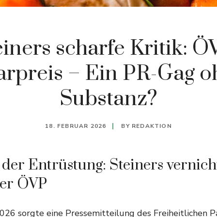
einers scharfe Kritik: Ö
arpreis – Ein PR-Gag o
Substanz?
18. FEBRUAR 2026
BY
REDAKTION
der Entrüstung: Steiners vernic
der ÖVP
026 sorgte eine Pressemitteilung des Freiheitlichen 