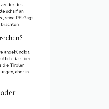
tzender des
e scharf an.
s „reine PR-Gags
 brächten.
prechen?
ive angekündigt,
tlich, dass bei
 die Tiroler
ungen, aber in
 oder