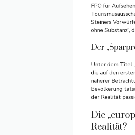
FPÖ für Aufsehen
Tourismusausschu
Steiners Vorwürf
ohne Substanz“, d
Der „Sparpre
Unter dem Titel „
die auf den erste
näherer Betracht
Bevölkerung tats
der Realität passie
Die „euro
Realität?