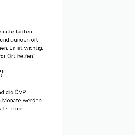
könnte lauten:
kündigungen oft
n. Es ist wichtig,
or Ort helfen.“
?
und die ÖVP
den Monate werden
setzen und