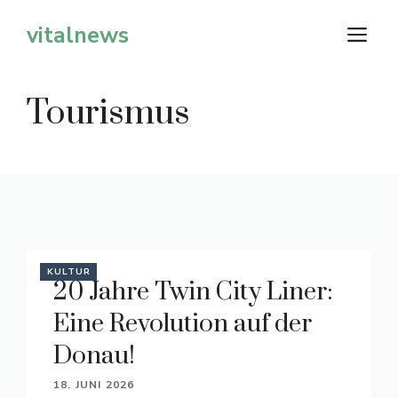
Zum
vitalnews
M
Inhalt
springen
Tourismus
KULTUR
20 Jahre Twin City Liner:
Eine Revolution auf der
Donau!
18. JUNI 2026