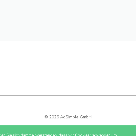
© 2026 AdSimple GmbH
ären Sie sich damit einverstanden, dass wir Cookies verwenden um