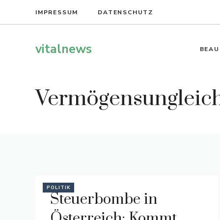
Zum
IMPRESSUM
DATENSCHUTZ
Inhalt
springen
vitalnews
BEAU
Vermögensungleich
POLITIK
Steuerbombe in
Österreich: Kommt