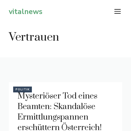
Zum
vitalnews
M
Inhalt
springen
Vertrauen
POLITIK
Mysteriöser Tod eines
Beamten: Skandalöse
Ermittlungspannen
erschüttern Österreich!