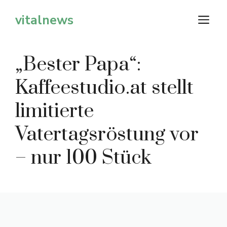
Zum
vitalnews
M
Inhalt
springen
„Bester Papa“:
Kaffeestudio.at stellt
limitierte
Vatertagsröstung vor
– nur 100 Stück