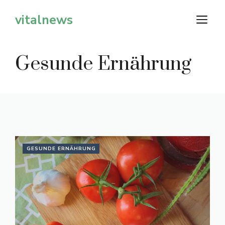
Zum
vitalnews
M
Inhalt
springen
Gesunde Ernährung
GESUNDE ERNÄHRUNG